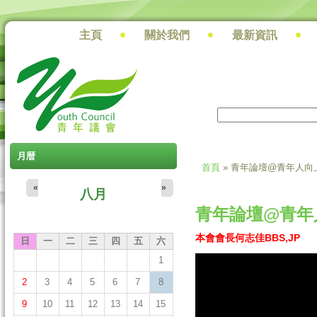
主頁
關於我們
最新資訊
搜尋
搜尋表單
月暦
首頁
» 青年論壇@青年人向
您在這裡
«
»
八月
青年論壇@青年
本會會長何志佳BBS,JP
日
一
二
三
四
五
六
1
"青年人向上流
2
3
4
5
6
7
8
段）.mpg
9
10
11
12
13
14
15