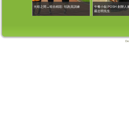
流
光暗之間→暗自精彩: 領跑員訓練
午餐小敍:POSH 創辦
嚴志明先生
De