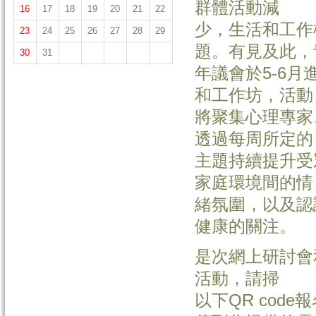
群體活動減
16
17
18
19
20
21
22
少，生活和工作
23
24
25
26
27
28
29
題。有見及此，
30
31
年議會於5-6
和工作坊，活動
將聚集心理專家
透過每周所定的
主題持續提升受
家庭環境間的情
緒氛圍，以及認
健康的關注。
是次網上研討會
活動，請掃
以下QR cod