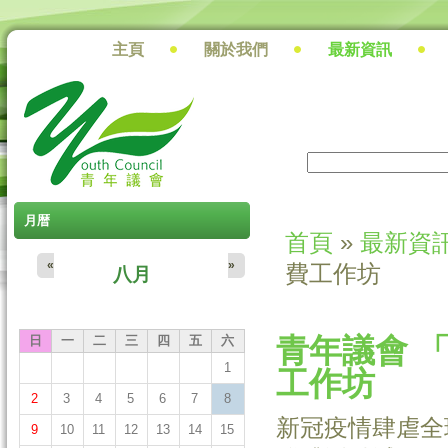
主頁
關於我們
最新資訊
搜尋
搜尋表單
月暦
首頁
»
最新資
您在這裡
«
»
費工作坊
八月
青年議會 
日
一
二
三
四
五
六
1
工作坊
2
3
4
5
6
7
8
新冠疫情肆虐全
9
10
11
12
13
14
15