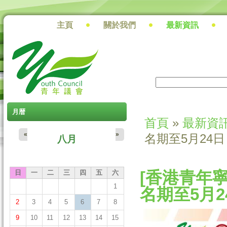
主頁
關於我們
最新資訊
搜尋
搜尋表單
月暦
首頁
»
最新資
您在這裡
«
»
名期至5月24日
八月
[香港青年寧
日
一
二
三
四
五
六
1
名期至5月2
2
3
4
5
6
7
8
9
10
11
12
13
14
15