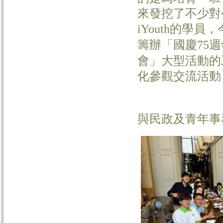
來發挖了不少對
的學員，
iYouth
籌辦「國慶
週
75
會」大型活動的
化參觀交流活動
與民政及青年事