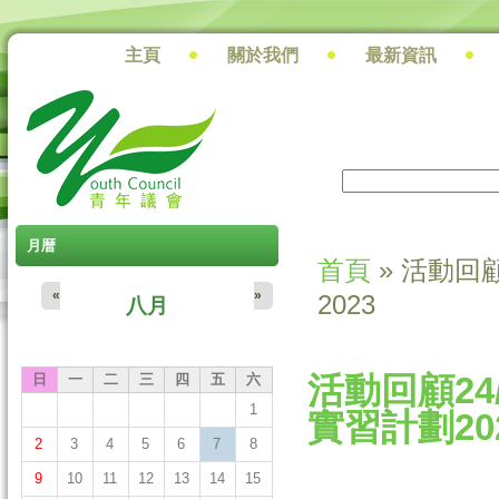
主頁
關於我們
最新資訊
搜尋
搜尋表單
月暦
首頁
» 活動回顧
您在這裡
«
»
2023
八月
活動回顧24/
日
一
二
三
四
五
六
1
實習計劃20
2
3
4
5
6
7
8
9
10
11
12
13
14
15