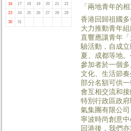
16
17
18
19
20
21
22
「兩地青年的相
23
24
25
26
27
28
29
香港回歸祖國多
30
31
大力推動青年組
直響應讓青年「
驗活動，自成立
夏、成都等地。
參加者於一個多
文化、生活節奏
部分名額可供一
會互相交流和接
特別行政區政府
氣集團有限公司
寧波時尚創意中
回港後，我們亦