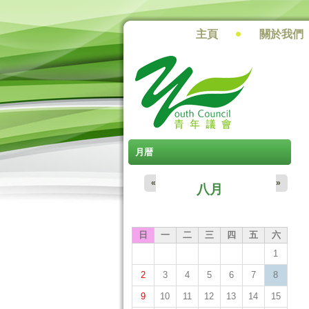
主頁
關於我們
月暦
«
»
八月
日
一
二
三
四
五
六
1
2
3
4
5
6
7
8
9
10
11
12
13
14
15