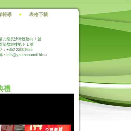
媒報導
表格下載
港九龍長沙灣荔盈街 1 號
盈邨盈輝樓地下 1 號
：+852-23001655
(link sends e-mail)
郵：
info@youthcouncil.hk
典禮