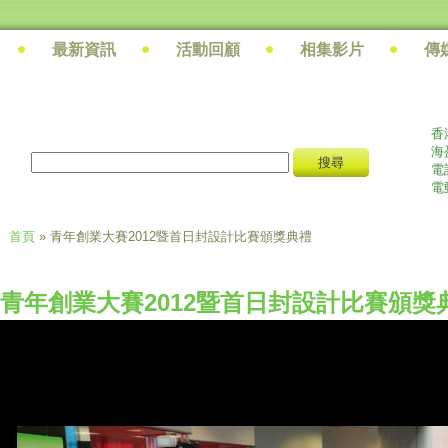
最新資訊
活動回顧
相集影片
傳
香
海
搜尋
搜尋表單
電話
電
首頁
» 青年創業大賽2012暨首日封設計比賽頒獎典禮
您在這裡
青年創業大賽2012暨首日封設計比賽頒獎