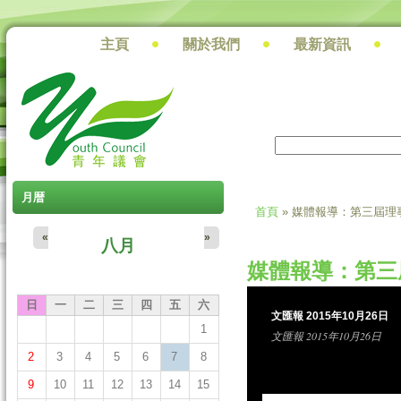
主頁
關於我們
最新資訊
搜尋
搜尋表單
月暦
首頁
» 媒體報導：第三屆
您在這裡
«
»
八月
媒體報導：第三
日
一
二
三
四
五
六
文匯報 2015年10月26日
1
文匯報 2015年10月26日
2
3
4
5
6
7
8
9
10
11
12
13
14
15