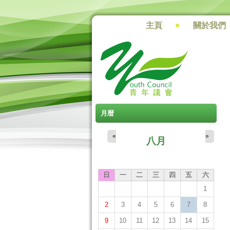
主頁
關於我們
月暦
«
»
八月
日
一
二
三
四
五
六
1
2
3
4
5
6
7
8
9
10
11
12
13
14
15