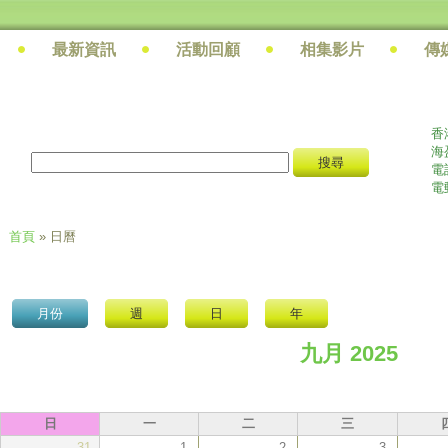
最新資訊
活動回顧
相集影片
傳
香
海
搜尋
搜尋表單
電話
電
首頁
» 日曆
您在這裡
月份
(作用中頁籤)
週
日
年
九月 2025
日
一
二
三
31
1
2
3