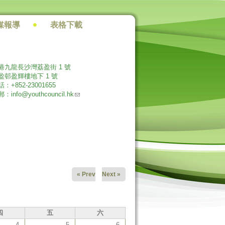
媒報導
表格下載
港九龍長沙灣荔盈街 1 號
盈邨盈輝樓地下 1 號
：+852-23001655
(link sends e-mail)
郵：
info@youthcouncil.hk
« Prev
Next »
四
五
六
4
5
6