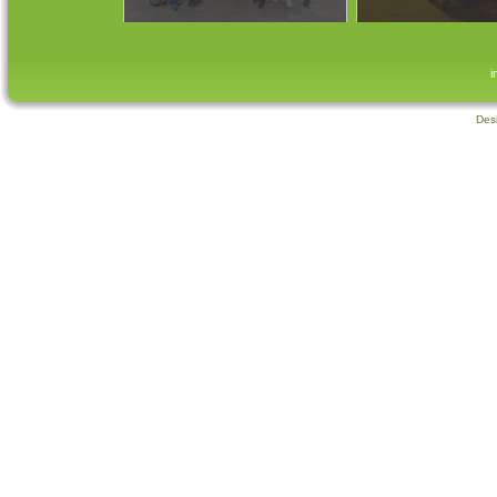
i
Des