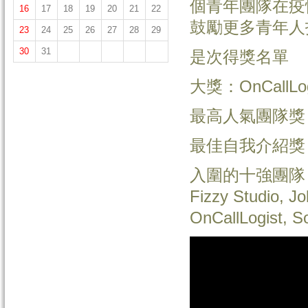
個青年團隊在疫
16
17
18
19
20
21
22
鼓勵更多青年人
23
24
25
26
27
28
29
30
31
是次得獎名單
大獎：OnCallLog
最高人氣團隊獎：N
最佳自我介紹獎
入圍的十強團隊：(排
Fizzy Studio, Jo
OnCallLogist, So