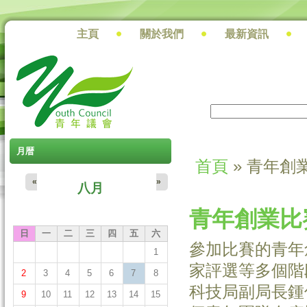
主頁
關於我們
最新資訊
搜尋
搜尋表單
月暦
首頁
» 青年創
您在這裡
«
»
八月
青年創業比
日
一
二
三
四
五
六
參加比賽的青年
1
家評選等多個階
2
3
4
5
6
7
8
科技局副局長鍾
9
10
11
12
13
14
15