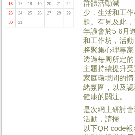
群體活動減
16
17
18
19
20
21
22
少，生活和工作
23
24
25
26
27
28
29
題。有見及此，
30
31
年議會於5-6
和工作坊，活動
將聚集心理專家
透過每周所定的
主題持續提升受
家庭環境間的情
緒氛圍，以及認
健康的關注。
是次網上研討會
活動，請掃
以下QR cod