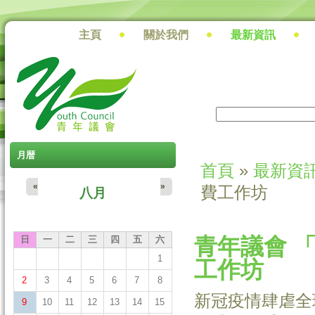
主頁
關於我們
最新資訊
搜尋
搜尋表單
月暦
首頁
»
最新資
您在這裡
«
»
費工作坊
八月
青年議會 
日
一
二
三
四
五
六
1
工作坊
2
3
4
5
6
7
8
新冠疫情肆虐全
9
10
11
12
13
14
15