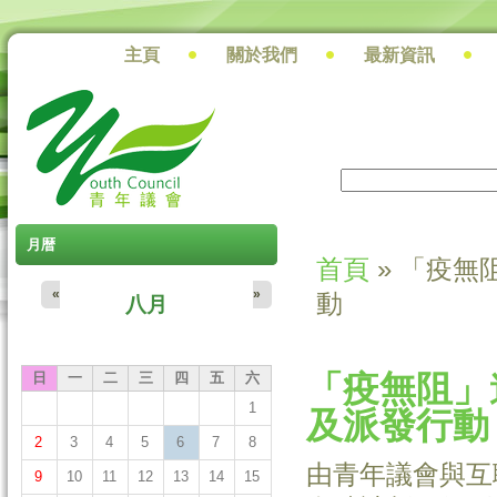
主頁
關於我們
最新資訊
搜尋
搜尋表單
月暦
首頁
» 「疫
您在這裡
«
»
動
八月
「疫無阻」
日
一
二
三
四
五
六
1
及派發行動
2
3
4
5
6
7
8
由青年議會與互
9
10
11
12
13
14
15