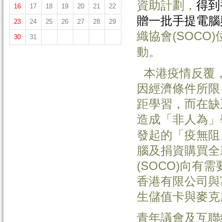
資助計劃，
得到
16
17
18
19
20
21
22
贈一批手提電腦
23
24
25
26
27
28
29
織協會(SOCO
30
31
動。
本港疫情反覆，
因經濟條件所限
距學習，而在缺
造成「非人為」
發起的「疫無阻
腦及捐資購買全
(SOCO)向
香港有限公司與
生儲值卡與麥克
青年議會及互聯