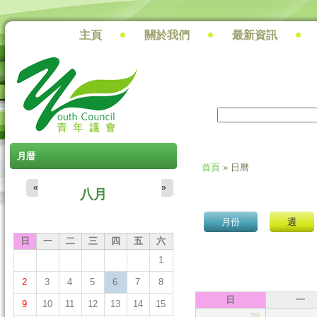
主頁
關於我們
最新資訊
搜尋
搜尋表單
月暦
首頁
» 日曆
您在這裡
«
»
八月
月份
(作用中頁籤)
週
日
一
二
三
四
五
六
1
2
3
4
5
6
7
8
日
一
9
10
11
12
13
14
15
28